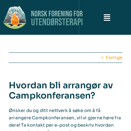
Skip
to
content
Toggle
Naviga
Om NFUT
Forrige
Historiene
Campkonferansen
Hvordan bli arrangør av
Campkonferansen?
Utendørsterapikartet
Siste nytt
Ønsker du og ditt nettverk å søke om å få
arrangere Campkonferansen, vil vi gjerne høre fra
dere! Ta kontakt per e-post og beskriv hvordan
Kontakt