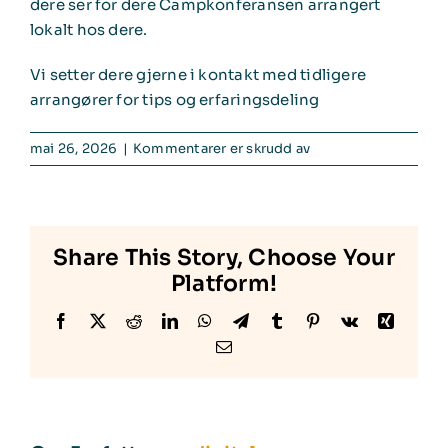
dere ser for dere Campkonferansen arrangert
lokalt hos dere.
Bli medlem
Vi setter dere gjerne i kontakt med tidligere
arrangører for tips og erfaringsdeling
for
mai 26, 2026
|
Kommentarer er skrudd av
Hvordan
bli
arrangør
av
Share This Story, Choose Your
Campkonferansen?
Platform!
Facebook
X
Reddit
LinkedIn
WhatsApp
Telegram
Tumblr
Pinterest
Vk
Xing
E-
post