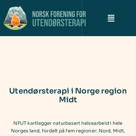
Skip
to
content
Toggle
Naviga
Om NFUT
Historiene
Campkonferansen
Utendørsterapi i Norge region
Utendørsterapikartet
Midt
Siste nytt
NFUT kartlegger naturbasert helsearbeid i hele
Kontakt
Norges land, fordelt på fem regioner: Nord, Midt,