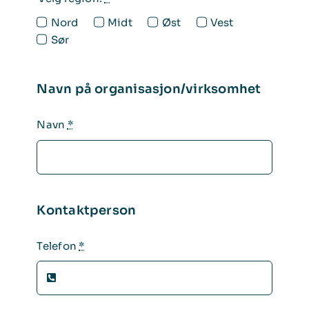
Nord
Midt
Øst
Vest
Bli medlem
Sør
Navn på organisasjon/virksomhet
Navn
*
Kontaktperson
Telefon
*