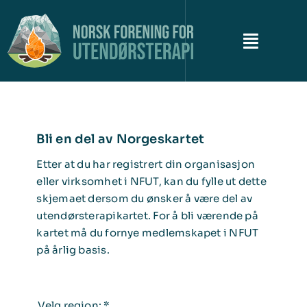
Skip
to
content
Toggle
Naviga
Om NFUT
Bli en del av Norgeskartet
Historiene
Etter at du har registrert din organisasjon
Campkonferansen
eller virksomhet i NFUT, kan du fylle ut dette
skjemaet dersom du ønsker å være del av
utendørsterapikartet. For å bli værende på
Utendørsterapikartet
kartet må du fornye medlemskapet i NFUT
på årlig basis.
Siste nytt
Kontakt
Velg region:
*