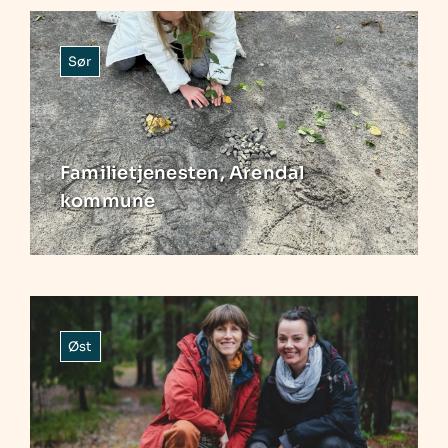
Sør
Familietjenesten, Arendal
kommune
Øst