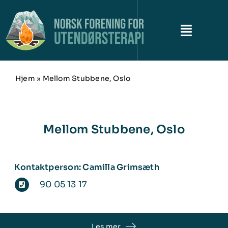
Skip
to
content
Toggle
Naviga
Om NFUT
Hjem
»
Mellom Stubbene, Oslo
Historiene
Mellom Stubbene, Oslo
Campkonferansen
Utendørsterapikartet
Kontaktperson: Camilla Grimsæth
90 05 13 17
Siste nytt
Kontakt
Les mer