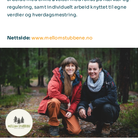
regulering, samt individuelt arbeid knyttet til egne
verdier og hverdagsmestring.
Nettside:
www.mellomstubbene.no