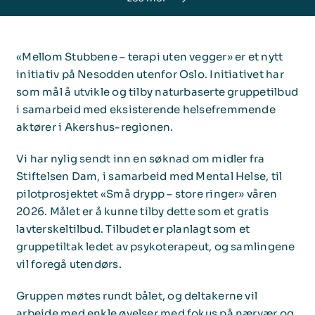
Bli medlem
«Mellom Stubbene – terapi uten vegger» er et nytt
initiativ på Nesodden utenfor Oslo. Initiativet har
som mål å utvikle og tilby naturbaserte gruppetilbud
i samarbeid med eksisterende helsefremmende
aktører i Akershus-regionen.
Vi har nylig sendt inn en søknad om midler fra
Stiftelsen Dam, i samarbeid med Mental Helse, til
pilotprosjektet «Små drypp – store ringer» våren
2026. Målet er å kunne tilby dette som et gratis
lavterskeltilbud. Tilbudet er planlagt som et
gruppetiltak ledet av psykoterapeut, og samlingene
vil foregå utendørs.
Gruppen møtes rundt bålet, og deltakerne vil
arbeide med enkle øvelser med fokus på nærvær og