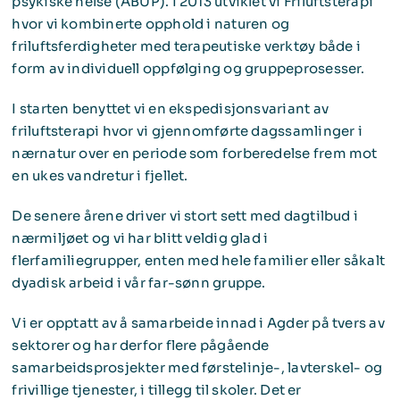
psykiske helse (ABUP). I 2013 utviklet vi Friluftsterapi
hvor vi kombinerte opphold i naturen og
friluftsferdigheter med terapeutiske verktøy både i
form av individuell oppfølging og gruppeprosesser.
I starten benyttet vi en ekspedisjonsvariant av
friluftsterapi hvor vi gjennomførte dagssamlinger i
nærnatur over en periode som forberedelse frem mot
en ukes vandretur i fjellet.
De senere årene driver vi stort sett med dagtilbud i
nærmiljøet og vi har blitt veldig glad i
flerfamiliegrupper, enten med hele familier eller såkalt
dyadisk arbeid i vår far-sønn gruppe.
Vi er opptatt av å samarbeide innad i Agder på tvers av
sektorer og har derfor flere pågående
samarbeidsprosjekter med førstelinje-, lavterskel- og
frivillige tjenester, i tillegg til skoler. Det er