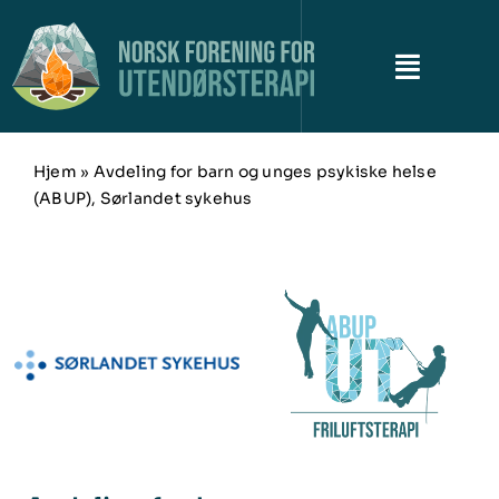
Skip
to
content
Toggle
Naviga
Om NFUT
Hjem
»
Avdeling for barn og unges psykiske helse
(ABUP), Sørlandet sykehus
Historiene
Campkonferansen
Utendørsterapikartet
Siste nytt
Kontakt