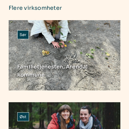
Flere virksomheter
Sør
Familietjenesten, Arendal
kommune
Øst