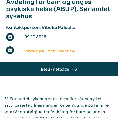
Avdeling for barn og unges
psykiske helse (ABUP), Sørlandet
Bli medlem
sykehus
Kontaktperson: Vibeke Palucha
99 10 83 18
vibeke.palucha@sshf.no
Besøk nettside
På Sørlandet sykehus har vi over flere år benyttet
naturbaserte tilnærminger for barn, unge og familier
som får oppfølging fra Avdeling for barn og unges