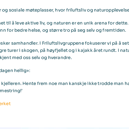
 og sosiale møteplasser, hvor friluftsliv og naturopplevelser
et til å leve aktive liv, og naturen er en unik arena for dett
nn for bedre helse, og større tro på seg selv og fremtiden.
ker samhandler. I Friluftslivgruppene fokuserer vi på å sett
 turer i skogen, på høyfjellet og i kajakk året rundt. I n
 kjent med oss selv og hverandre.
dagen hellig»:
litt i kjelleren. Hente frem noe man kanskje ikke trodde ma
 mestring!’
erket