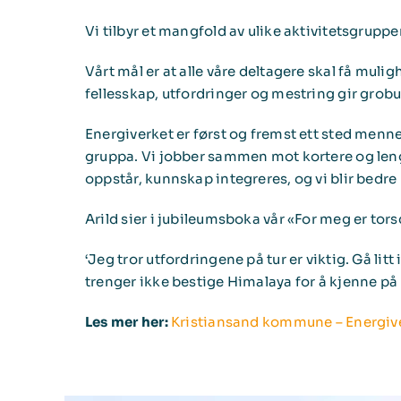
Vi tilbyr et mangfold av ulike aktivitetsgrupper
Vårt mål er at alle våre deltagere skal få muligh
fellesskap, utfordringer og mestring gir grobu
Energiverket er først og fremst ett sted mennes
gruppa. Vi jobber sammen mot kortere og lengre
oppstår, kunnskap integreres, og vi blir bedre
Arild sier i jubileumsboka vår «For meg er tors
‘Jeg tror utfordringene på tur er viktig. Gå 
trenger ikke bestige Himalaya for å kjenne på
Les mer her:
Kristiansand kommune – Energiv