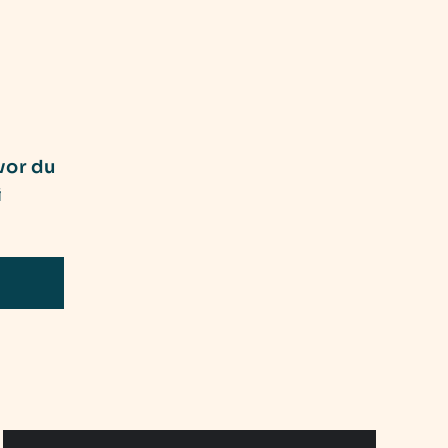
vor du
i