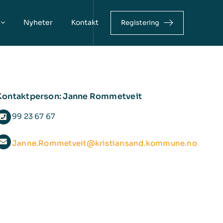
Nyheter
Kontakt
Registering
Kontaktperson: Janne Rommetveit
99 23 67 67
Janne.Rommetveit@kristiansand.kommune.no