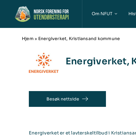
Skip
to
Om NFUT
His
content
Hjem
»
Energiverket, Kristiansand kommune
Energiverket,
Besøk nettside
Energiverket er et lavterskeltilbud i Kristian