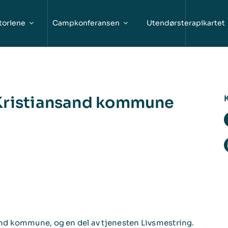
toriene
Campkonferansen
Utendørsterapikartet
 Kristiansand kommune
sand kommune, og en del av tjenesten Livsmestring.