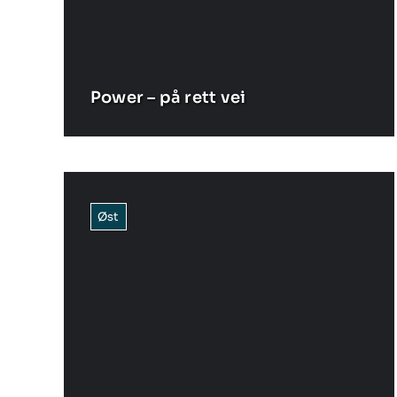
Power – på rett vei
Øst