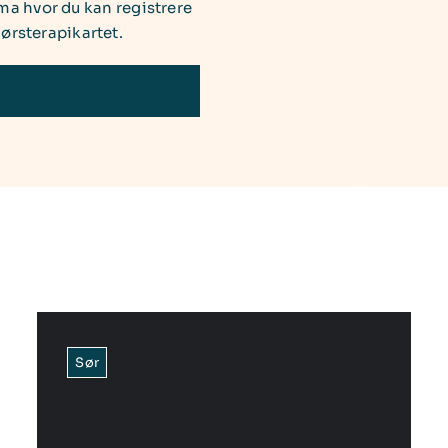
ma hvor du kan registrere
dørsterapikartet.
Sør