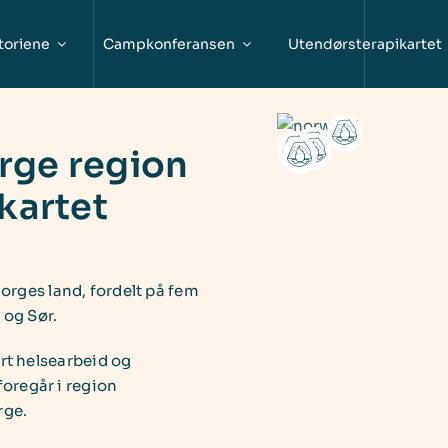
toriene
Campkonferansen
Utendørsterapikartet
rge region
kartet
orges land, fordelt på fem
 og Sør.
ert helsearbeid og
oregår i region
rge.