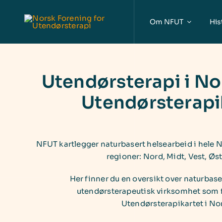
Skip
to
Om NFUT
His
content
Utendørsterapi i No
Utendørsterapi
NFUT kartlegger naturbasert helsearbeid i hele N
regioner: Nord, Midt, Vest, Øst
Her finner du en oversikt over naturbas
utendørsterapeutisk virksomhet som f
Utendørsterapikartet i No